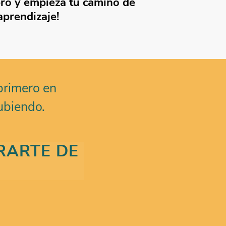
bro y empieza tu camino de
aprendizaje!
primero en
ubiendo.
ERARTE DE