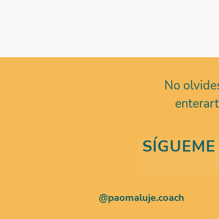
No olvides
enterar
SÍGUEME 
@paomaluje.coach