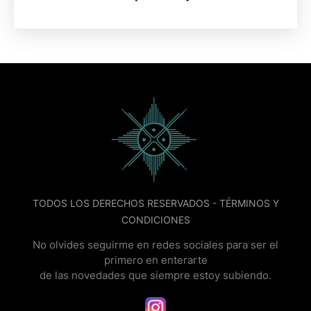
TODOS LOS DERECHOS RESERVADOS -
TÉRMINOS Y
CONDICIONES
No olvides seguirme en redes sociales para ser el
primero en enterarte
de las novedades que siempre estoy subiendo.